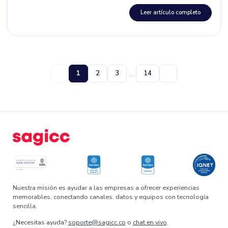
Leer artículo completo
…
1
2
3
14
Nuestra misión es ayudar a las empresas a ofrecer experiencias
memorables, conectando canales, datos y equipos con tecnología
sencilla.
¿Necesitas ayuda?
soporte@sagicc.co
o
chat en vivo
.