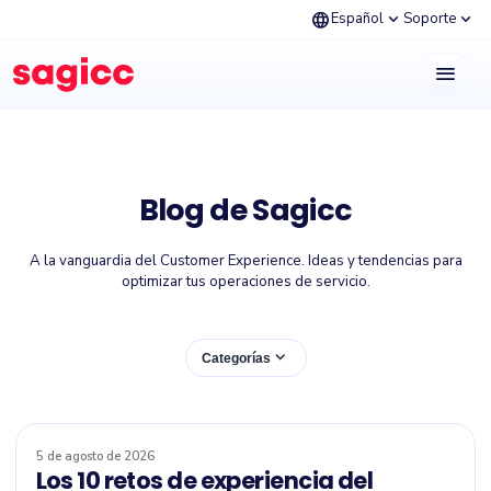
language
expand_more
expand_more
Español
Soporte
menu
Blog de Sagicc
A la vanguardia del Customer Experience. Ideas y tendencias para
optimizar tus operaciones de servicio.
expand_more
Categorías
5 de agosto de 2026
Los 10 retos de experiencia del