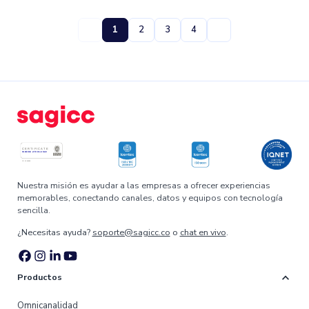
1
2
3
4
Nuestra misión es ayudar a las empresas a ofrecer experiencias
memorables, conectando canales, datos y equipos con tecnología
sencilla.
¿Necesitas ayuda?
soporte@sagicc.co
o
chat en vivo
.
expand_more
Productos
Omnicanalidad