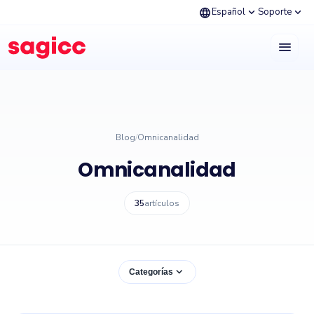
language
expand_more
expand_more
Español
Soporte
menu
Blog
/
Omnicanalidad
Omnicanalidad
35
artículos
expand_more
Categorías