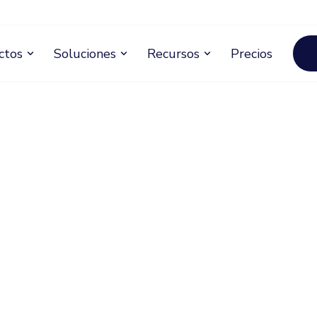
ctos
Soluciones
Recursos
Precios
expand_more
expand_more
expand_more