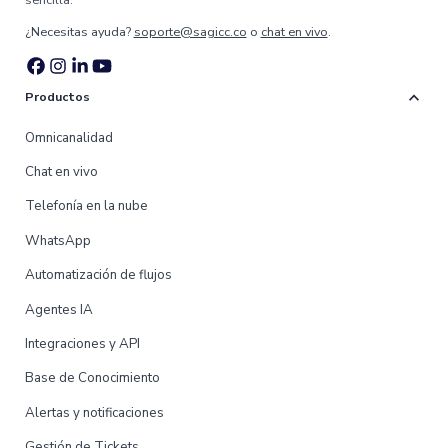
¿Necesitas ayuda?
soporte@sagicc.co
o
chat en vivo
.
expand_more
Productos
Omnicanalidad
Chat en vivo
Telefonía en la nube
WhatsApp
Automatización de flujos
Agentes IA
Integraciones y API
Base de Conocimiento
Alertas y notificaciones
Gestión de Tickets