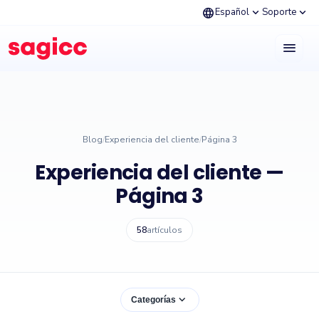
language
expand_more
expand_more
Español
Soporte
menu
Blog
/
Experiencia del cliente
/
Página 3
Experiencia del cliente —
Página 3
58
artículos
expand_more
Categorías