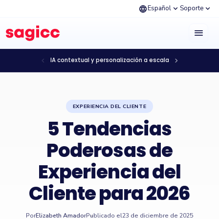
language
expand_more
expand_more
Español
Soporte
menu
chevron_left
chevron_right
IA contextual y personalización a escala
EXPERIENCIA DEL CLIENTE
5 Tendencias
Poderosas de
Experiencia del
Cliente para 2026
Por
Elizabeth Amador
Publicado el
23 de diciembre de 2025