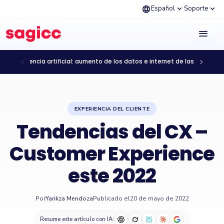
language
expand_more
expand_more
Español
Soporte
menu
chevron_left
chevron_right
Inteligencia artificial: aumento de los datos e internet de las cosas
EXPERIENCIA DEL CLIENTE
Tendencias del CX –
Customer Experience
este 2022
Por
Yarikza Mendoza
Publicado el
20 de mayo de 2022
Resume este artículo con IA: