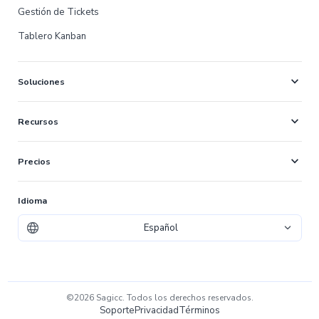
Gestión de Tickets
Tablero Kanban
expand_more
Soluciones
expand_more
Recursos
expand_more
Precios
Idioma
Español
©2026 Sagicc. Todos los derechos reservados.
Soporte
Privacidad
Términos