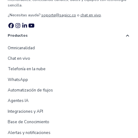
sencilla.
¿Necesitas ayuda?
soporte@sagicc.co
o
chat en vivo
.
expand_more
Productos
Omnicanalidad
Chat en vivo
Telefonía en la nube
WhatsApp
Automatización de flujos
Agentes IA
Integraciones y API
Base de Conocimiento
Alertas y notificaciones