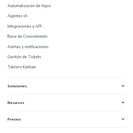
Automatización de flujos
Agentes IA
Integraciones y API
Base de Conocimiento
Alertas y notificaciones
Gestión de Tickets
Tablero Kanban
expand_more
Soluciones
expand_more
Recursos
expand_more
Precios