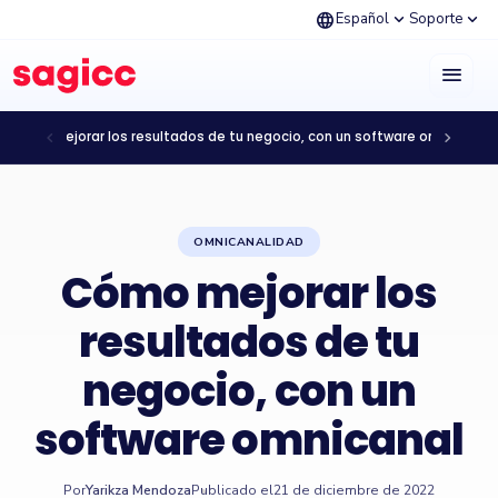
language
expand_more
expand_more
Español
Soporte
menu
chevron_left
chevron_right
¿Cómo mejorar los resultados de tu negocio, con un software omnicanal?
OMNICANALIDAD
Cómo mejorar los
resultados de tu
negocio, con un
software omnicanal
Por
Yarikza Mendoza
Publicado el
21 de diciembre de 2022