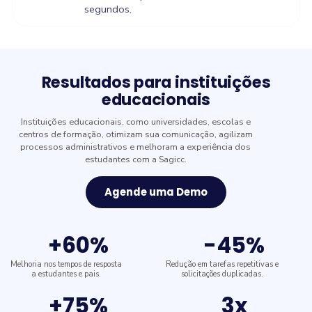
segundos.
Resultados para instituições
educacionais
Instituições educacionais, como universidades, escolas e
centros de formação, otimizam sua comunicação, agilizam
processos administrativos e melhoram a experiência dos
estudantes com a Sagicc.
Agende uma Demo
+60%
-45%
Melhoria nos tempos de resposta
Redução em tarefas repetitivas e
a estudantes e pais.
solicitações duplicadas.
+75%
3x