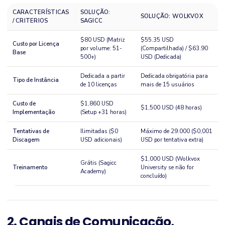
CARACTERÍSTICAS
SOLUÇÃO:
SOLUÇÃO: WOLKVOX
/ CRITERIOS
SAGICC
$80 USD (Matriz
$55.35 USD
Custo por Licença
por volume: 51-
(Compartilhada) / $63.90
Base
500+)
USD (Dedicada)
Dedicada a partir
Dedicada obrigatória para
Tipo de Instância
de 10 licenças
mais de 15 usuários
Custo de
$1,860 USD
$1,500 USD (48 horas)
Implementação
(Setup +31 horas)
Tentativas de
Ilimitadas ($0
Máximo de 29.000 ($0,001
Discagem
USD adicionais)
USD por tentativa extra)
$1,000 USD (Wolkvox
Grátis (Sagicc
Treinamento
University se não for
Academy)
concluído)
2. Canais de Comunicação,