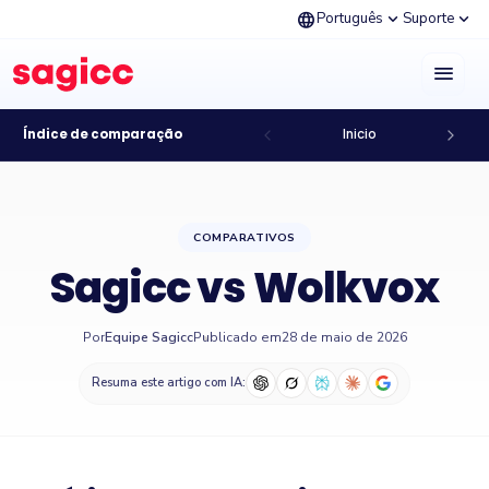
language
expand_more
expand_more
Português
Suporte
menu
Índice de comparação
Inicio
COMPARATIVOS
Sagicc vs Wolkvox
Por
Equipe Sagicc
Publicado em
28 de maio de 2026
Resuma este artigo com IA: