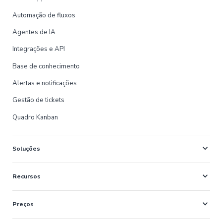
Automação de fluxos
Agentes de IA
Integrações e API
Base de conhecimento
Alertas e notificações
Gestão de tickets
Quadro Kanban
expand_more
Soluções
expand_more
Recursos
expand_more
Preços