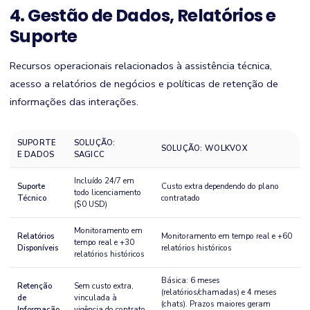
4. Gestão de Dados, Relatórios e
Suporte
Recursos operacionais relacionados à assistência técnica,
acesso a relatórios de negócios e políticas de retenção de
informações das interações.
SUPORTE
SOLUÇÃO:
SOLUÇÃO: WOLKVOX
E DADOS
SAGICC
Incluído 24/7 em
Suporte
Custo extra dependendo do plano
todo licenciamento
Técnico
contratado
($0 USD)
Monitoramento em
Relatórios
Monitoramento em tempo real e +60
tempo real e +30
Disponíveis
relatórios históricos
relatórios históricos
Básica: 6 meses
Retenção
Sem custo extra,
(relatórios/chamadas) e 4 meses
de
vinculada à
(chats). Prazos maiores geram
Informação
vigência do contrato