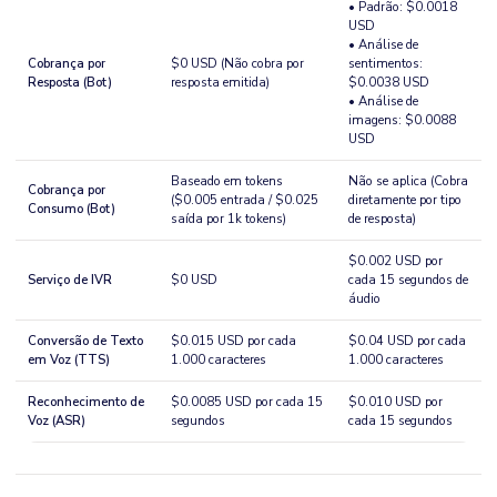
• Padrão: $0.0018
USD
• Análise de
Cobrança por
$0 USD (Não cobra por
sentimentos:
Resposta (Bot)
resposta emitida)
$0.0038 USD
• Análise de
imagens: $0.0088
USD
Baseado em tokens
Não se aplica (Cobra
Cobrança por
($0.005 entrada / $0.025
diretamente por tipo
Consumo (Bot)
saída por 1k tokens)
de resposta)
$0.002 USD por
Serviço de IVR
$0 USD
cada 15 segundos de
áudio
Conversão de Texto
$0.015 USD por cada
$0.04 USD por cada
em Voz (TTS)
1.000 caracteres
1.000 caracteres
Reconhecimento de
$0.0085 USD por cada 15
$0.010 USD por
Voz (ASR)
segundos
cada 15 segundos