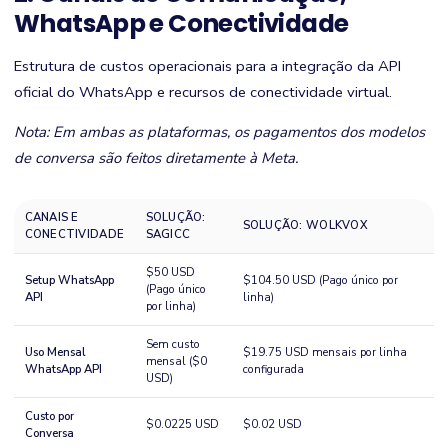
WhatsApp e Conectividade
Estrutura de custos operacionais para a integração da API
oficial do WhatsApp e recursos de conectividade virtual.
Nota: Em ambas as plataformas, os pagamentos dos modelos
de conversa são feitos diretamente à Meta.
CANAIS E
SOLUÇÃO:
SOLUÇÃO: WOLKVOX
CONECTIVIDADE
SAGICC
$50 USD
Setup WhatsApp
$104.50 USD (Pago único por
(Pago único
API
linha)
por linha)
Sem custo
Uso Mensal
$19.75 USD mensais por linha
mensal ($0
WhatsApp API
configurada
USD)
Custo por
$0.0225 USD
$0.02 USD
Conversa